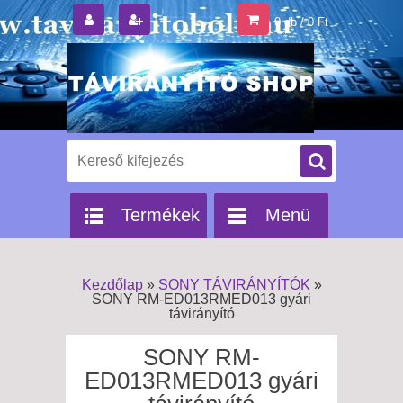
0 db / 0 Ft
Termékek
Menü
Kezdőlap
»
SONY TÁVIRÁNYÍTÓK
»
SONY RM-ED013RMED013 gyári
távirányító
SONY RM-
ED013RMED013 gyári