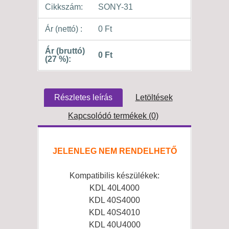
Cikkszám:
SONY-31
Ár (nettó) :
0 Ft
Ár (bruttó)
0 Ft
(27 %):
Részletes leírás
Letöltések
Kapcsolódó termékek (0)
JELENLEG NEM RENDELHETŐ
Kompatibilis készülékek:
KDL 40L4000
KDL 40S4000
KDL 40S4010
KDL 40U4000