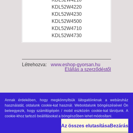
KDL52W4220
KDL52W4230
KDL52W4500
KDL52W4710
KDL52W4730
Létrehozva:
www.eshop-gyorsan.hu
Elállás a szerződéstől
Annak érdekében, hogy megkönnyítsük látogatóinknak a webáruház
használatát, oldalunk cookie-kat használ. Weboldalunk böngészésével Ön
beleegyezik, hogy számítógépén / mobil eszközén cookie-kat tároljunk. A
cookie-khoz tartozó beállításokat a böngészőben lehet módosítani.
Az összes elutasítása
Bezárás